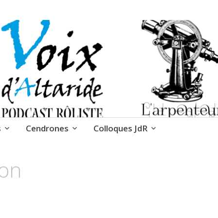
 Cendrones
s
Cendrones
Colloques JdR
ion