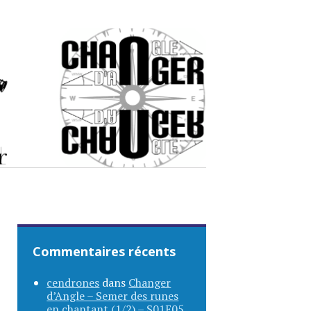
Commentaires récents
cendrones
dans
Changer
d’Angle – Semer des runes
en chantant (1/2) – S01E05