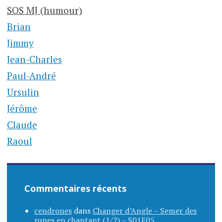
SOS MJ (humour)
Brian
Jimmy
Jean-Charles
Paul-André
Ursulin
Jérôme
Claude
Raoul
Commentaires récents
cendrones
dans
Changer d’Angle – Semer des
runes en chantant (1/2) – S01E05