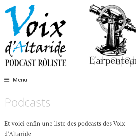
La caverne de
Podcastem et Jidèrenses
Cendrones
Menu
Accéder
Podcasts
au
contenu
Et voici enfin une liste des podcasts des Voix
d’Altaride