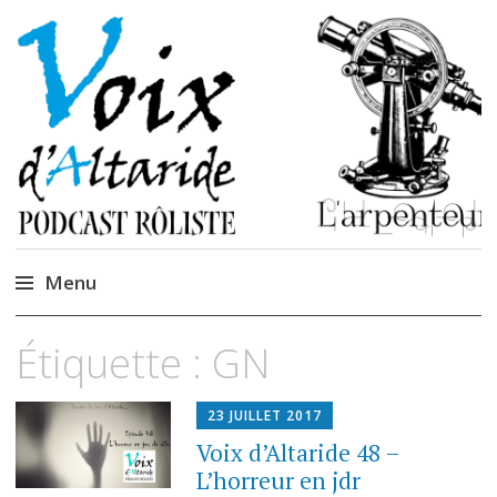
La caverne de
Podcastem et Jidèrenses
Cendrones
Menu
Accéder
Étiquette :
GN
au
contenu
23 JUILLET 2017
Voix d’Altaride 48 –
L’horreur en jdr