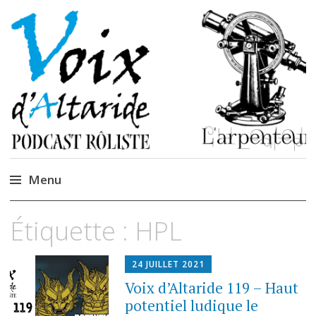
La caverne de
Podcastem et Jidèrenses
Cendrones
Menu
Accéder
Étiquette :
HPL
au
contenu
24 JUILLET 2021
Voix d’Altaride 119 – Haut
potentiel ludique le