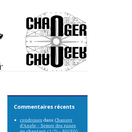
Commentaires récents
cendrones
dans
Changer
d’Angle – Semer des runes
en chantant (1/2) – S01E05