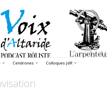
 Cendrones
s
Cendrones
Colloques JdR
visation