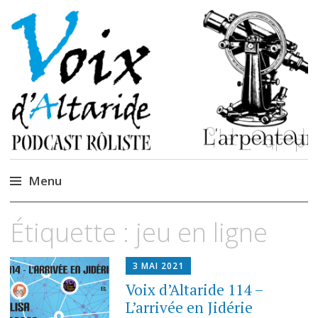
La caverne de
Podcastem et Jidèrenses
Cendrones
Menu
Accéder
Étiquette :
jeu en ligne
au
contenu
3 MAI 2021
Voix d’Altaride 114 –
L’arrivée en Jidérie