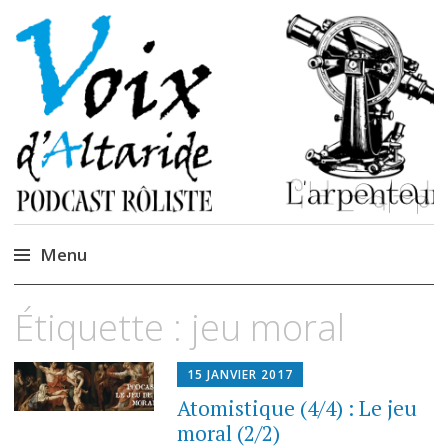
La caverne de
Podcastem et Jidèrenses
Cendrones
Menu
Accéder
Étiquette :
jeu moral
au
contenu
15 JANVIER 2017
Atomistique (4/4) : Le jeu
moral (2/2)