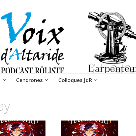
 Cendrones
s
Cendrones
Colloques JdR
ay