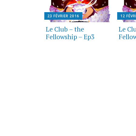
23 FÉVRIER 2016
12 FÉVR
Le Club – the
Le Cl
Fellowship – Ep3
Fello