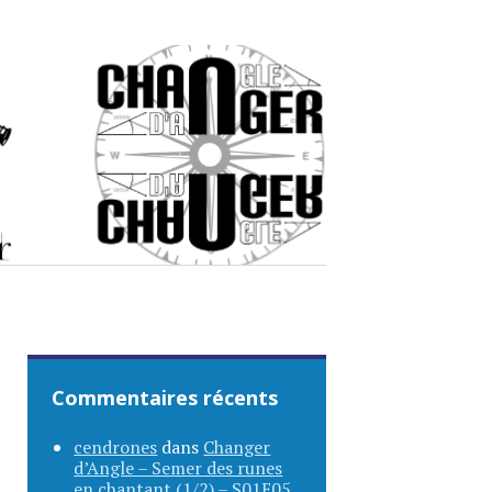
Commentaires récents
cendrones
dans
Changer
d’Angle – Semer des runes
en chantant (1/2) – S01E05