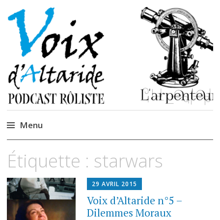
La caverne de
Podcastem et Jidèrenses
Cendrones
Menu
Accéder
Étiquette :
starwars
au
contenu
29 AVRIL 2015
Voix d’Altaride n°5 –
Dilemmes Moraux