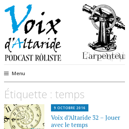
La caverne de
Podcastem et Jidèrenses
Cendrones
Menu
Accéder
Étiquette :
temps
au
contenu
9 OCTOBRE 2016
Voix d’Altaride 32 – Jouer
avec le temps