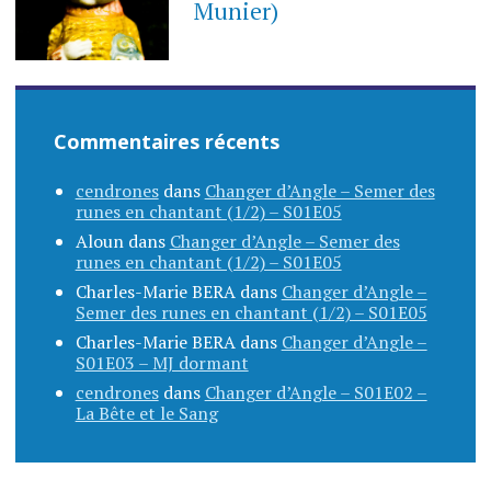
Munier)
Commentaires récents
cendrones
dans
Changer d’Angle – Semer des
runes en chantant (1/2) – S01E05
Aloun
dans
Changer d’Angle – Semer des
runes en chantant (1/2) – S01E05
Charles-Marie BERA
dans
Changer d’Angle –
Semer des runes en chantant (1/2) – S01E05
Charles-Marie BERA
dans
Changer d’Angle –
S01E03 – MJ dormant
cendrones
dans
Changer d’Angle – S01E02 –
La Bête et le Sang