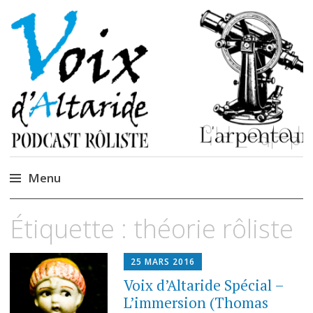
La caverne de
Podcastem et Jidèrenses
Cendrones
Menu
Accéder
Étiquette :
théorie rôliste
au
contenu
25 MARS 2016
Voix d’Altaride Spécial –
L’immersion (Thomas