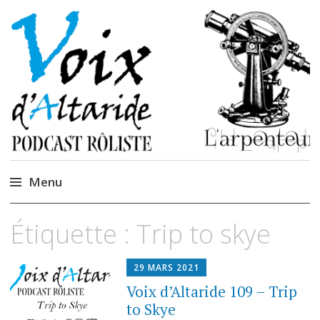
La caverne de
Podcastem et Jidèrenses
Cendrones
Menu
Accéder
Étiquette :
Trip to skye
au
contenu
29 MARS 2021
Voix d’Altaride 109 – Trip
to Skye