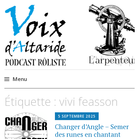
La caverne de
Podcastem et Jidèrenses
Cendrones
Menu
Accéder
Étiquette :
vivi feasson
au
contenu
5 SEPTEMBRE 2025
Changer d’Angle – Semer
des runes en chantant