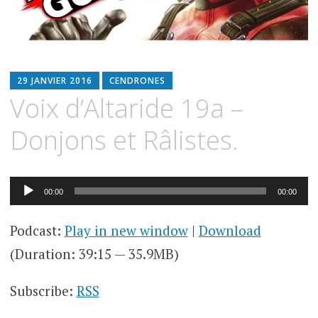
29 JANVIER 2016
CENDRONES
Voix d’Altaride 19a –
Donjons et Râlistes.
Lecteur
00:00
00:00
audio
Podcast:
Play in new window
|
Download
(Duration: 39:15 — 35.9MB)
Subscribe:
RSS