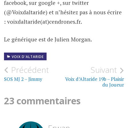
facebook, sur google +, sur twitter
(@Voixdaltaride) et n’hésitez pas à nous écrire
: voixdaltaride(at)cendrones.fr.
Le générique est de Julien Morgan.
VOIX D'ALTARIDE
Navigation
Précédent
Suivant
de
SOS MJ 2 – Jimmy
Voix d’Altaride 19b – Plaisir
du Joueur
l’article
23 commentaires
Erwan