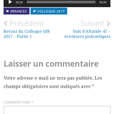
Lecteur
00:00
00:00
audio
ERRANCES
COLLOQUE 2017
Navigation
Précédent
Suivant
de
Retour du Colloque JdR
Voix d’Altaride 47 –
2017 – Partie 1
Aventures podcastiques
l’article
Laisser un commentaire
Votre adresse e-mail ne sera pas publiée.
Les
champs obligatoires sont indiqués avec
*
COMMENTAIRE
*