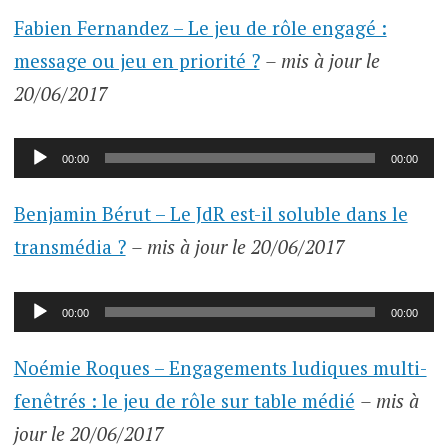
audio
Fabien Fernandez – Le jeu de rôle engagé :
message ou jeu en priorité ?
– mis à jour le
20/06/2017
Lecteur
00:00
00:00
audio
Benjamin Bérut – Le JdR est-il soluble dans le
transmédia ?
– mis à jour le 20/06/2017
Lecteur
00:00
00:00
audio
Noémie Roques – Engagements ludiques multi-
fenêtrés : le jeu de rôle sur table médié
– mis à
jour le 20/06/2017