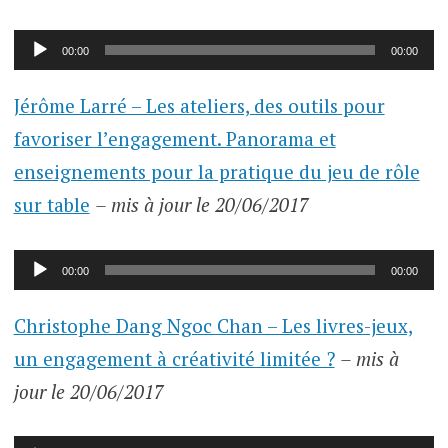
Lecteur
00:00
00:00
audio
Jérôme Larré – Les ateliers, des outils pour
favoriser l’engagement. Panorama et
enseignements pour la pratique du jeu de rôle
sur table
– mis à jour le 20/06/2017
Lecteur
00:00
00:00
audio
Christophe Dang Ngoc Chan – Les livres-jeux,
un engagement à créativité limitée ?
– mis à
jour le 20/06/2017