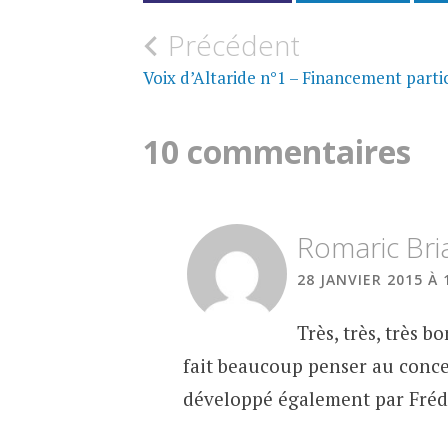
Navigation
Précédent
de
Voix d’Altaride n°1 – Financement partic
l’article
10 commentaires
Romaric Bri
28 JANVIER 2015 À 
Très, très, très b
fait beaucoup penser au conce
développé également par Frédé