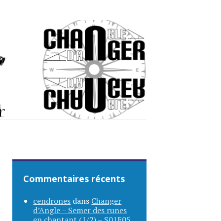
Commentaires récents
cendrones
dans
Changer
d’Angle – Semer des runes
en chantant (1/2) – S01E05