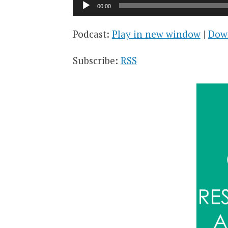
Lecteur
00:00
audio
Podcast:
Play in new window
|
Dow
Subscribe:
RSS