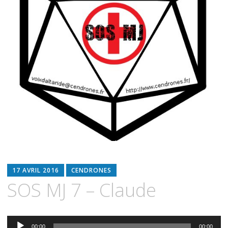
17 AVRIL 2016
CENDRONES
SOS MJ 7 – Claude
Lecteur
00:00
00:00