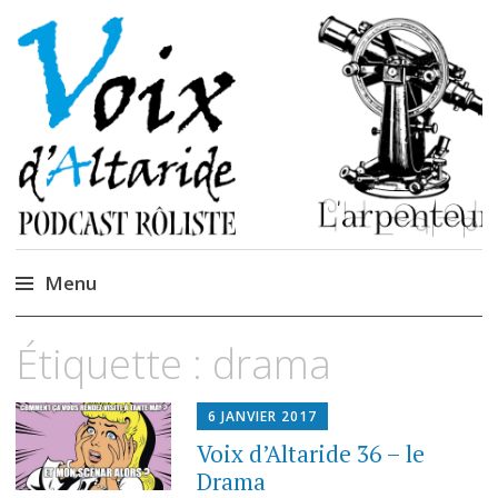
La caverne de
Podcastem et Jidèrenses
Cendrones
Menu
Accéder
Étiquette :
drama
au
contenu
6 JANVIER 2017
Voix d’Altaride 36 – le
Drama