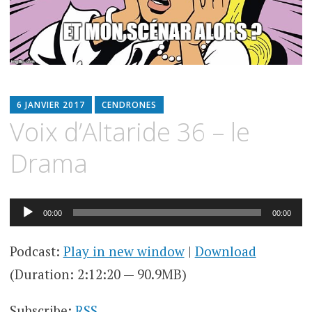
6 JANVIER 2017
CENDRONES
Voix d’Altaride 36 – le
Drama
Lecteur
00:00
00:00
audio
Podcast:
Play in new window
|
Download
(Duration: 2:12:20 — 90.9MB)
Subscribe:
RSS