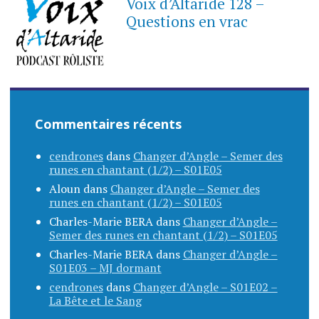
Voix d’Altaride 128 –
Questions en vrac
Commentaires récents
cendrones
dans
Changer d’Angle – Semer des
runes en chantant (1/2) – S01E05
Aloun
dans
Changer d’Angle – Semer des
runes en chantant (1/2) – S01E05
Charles-Marie BERA
dans
Changer d’Angle –
Semer des runes en chantant (1/2) – S01E05
Charles-Marie BERA
dans
Changer d’Angle –
S01E03 – MJ dormant
cendrones
dans
Changer d’Angle – S01E02 –
La Bête et le Sang