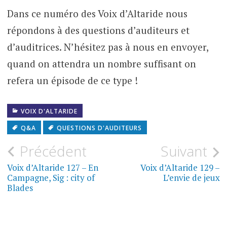
Dans ce numéro des Voix d’Altaride nous
répondons à des questions d’auditeurs et
d’auditrices. N’hésitez pas à nous en envoyer,
quand on attendra un nombre suffisant on
refera un épisode de ce type !
VOIX D'ALTARIDE
Q&A
QUESTIONS D'AUDITEURS
Navigation
Précédent
Suivant
de
Voix d’Altaride 127 – En
Voix d’Altaride 129 –
Campagne, Sig : city of
L’envie de jeux
l’article
Blades