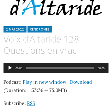
2 MAI 2022
CENDRONES
Voix d’Altaride 128 –
Questions en vrac
Lecteur
00:00
00:00
audio
Podcast:
Play in new window
|
Download
(Duration: 1:33:36 — 75.0MB)
Subscribe:
RSS