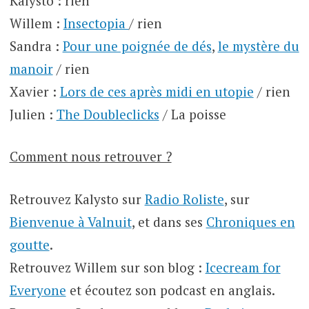
Kalysto : rien
Willem :
Insectopia
/ rien
Sandra :
Pour une poignée de dés
,
le mystère du
manoir
/ rien
Xavier :
Lors de ces après midi en utopie
/ rien
Julien :
The Doubleclicks
/ La poisse
Comment nous retrouver ?
Retrouvez Kalysto sur
Radio Roliste
, sur
Bienvenue à Valnuit
, et dans ses
Chroniques en
goutte
.
Retrouvez Willem sur son blog :
Icecream for
Everyone
et écoutez son podcast en anglais.