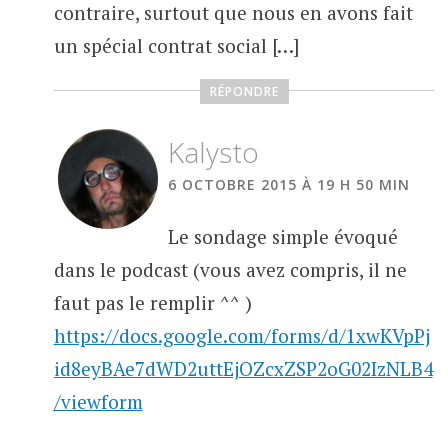
contraire, surtout que nous en avons fait
un spécial contrat social […]
RÉPONDRE
Kalysto
6 OCTOBRE 2015 À 19 H 50 MIN
Le sondage simple évoqué
dans le podcast (vous avez compris, il ne
faut pas le remplir ^^ )
https://docs.google.com/forms/d/1xwKVpPj
id8eyBAe7dWD2uttEjOZcxZSP2oG02IzNLB4
/viewform