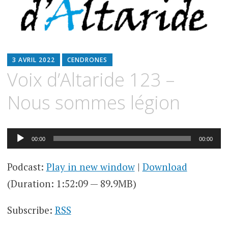
3 AVRIL 2022
CENDRONES
Voix d’Altaride 123 –
Nous sommes légion
Lecteur
00:00
00:00
audio
Podcast:
Play in new window
|
Download
(Duration: 1:52:09 — 89.9MB)
Subscribe:
RSS