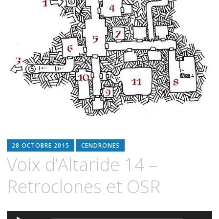
28 OCTOBRE 2015
CENDRONES
Voix d’Altaride 14 –
Retroclones et OSR
Lecteur