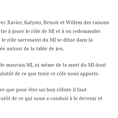
haut/bas
pour
augmenter
ec Xavier, Kalysto, Benoit et Willem des raisons
ou
tie à jouer le rôle de MJ et à en redemander
diminuer
 le rôle sacrosaint du MJ se dilue dans la
le
ée autour de la table de jeu.
volume.
J, de mauvais MJ, ni même de la mort du MJ dont
lutôt de ce que tenir ce rôle nous apporte.
re que pour être un bon rôliste il faut
utôt de ce qui nous a conduit à le devenir et