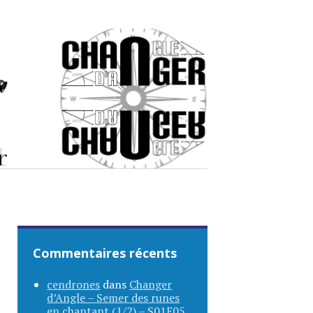
Commentaires récents
cendrones
dans
Changer
d’Angle – Semer des runes
en chantant (1/2) – S01E05