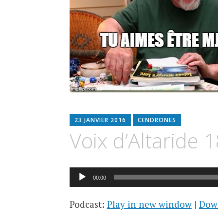
23 JANVIER 2016
CENDRONES
Voix d’Altaride 1
Lecteur
00:00
audio
Podcast:
Play in new window
|
Dow