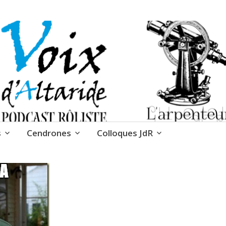
 Cendrones
s
Cendrones
Colloques JdR