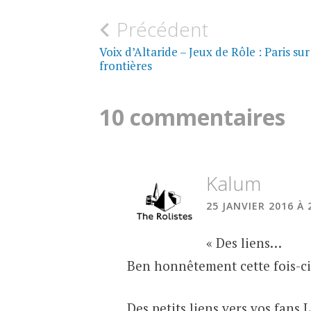
Navigation
Précédent
de
Voix d’Altaride – Jeux de Rôle : Paris sur
frontières
l’article
10 commentaires
Kalum
25 JANVIER 2016 À 
« Des liens…
Ben honnêtement cette fois-ci 
Des petits liens vers vos fan