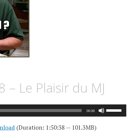
8 – Le Plaisir du MJ
Utilisez
00:00
les
nload
(Duration: 1:50:38 — 101.3MB)
flèches