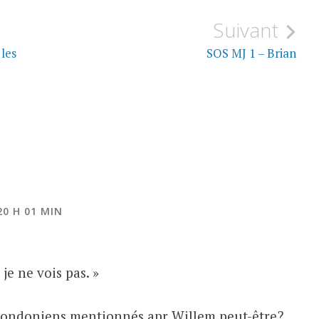
Suivant
 les
SOS MJ 1 – Brian
20 H 01 MIN
je ne vois pas. »
s Londoniens mentionnés apr Willem peut-être?