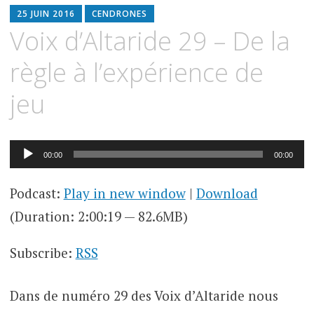
25 JUIN 2016
CENDRONES
Voix d’Altaride 29 – De la
règle à l’expérience de
jeu
Lecteur
00:00
00:00
audio
Podcast:
Play in new window
|
Download
(Duration: 2:00:19 — 82.6MB)
Subscribe:
RSS
Dans de numéro 29 des Voix d’Altaride nous