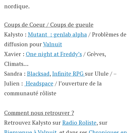
nordique.
Coups de Coeur / Coups de gueule
Kalysto :
Mutant : genlab alpha
/ Problèmes de
diffusion pour
Valnuit
Xavier :
One night at Freddy’s
/ Grèves,
Climats…
Sandra :
Blacksad
,
Infinite RPG
sur Ulule / –
Julien :
Headspace
/ l’ouverture de la
communauté rôliste
Comment nous retrouver ?
Retrouvez Kalysto sur
Radio Roliste
, sur
Bienvenue à Valnuit
, et dans ses
Chroniques en