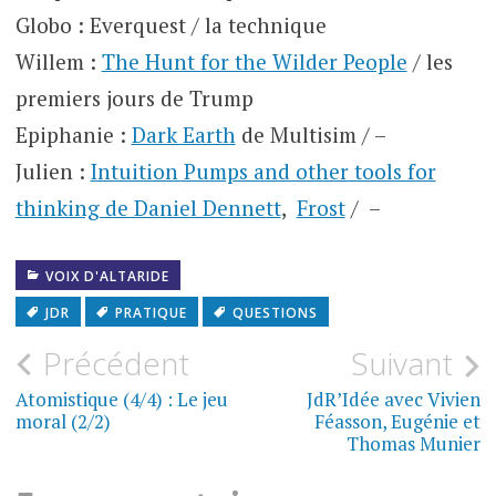
Globo : Everquest / la technique
Willem :
The Hunt for the Wilder People
/ les
premiers jours de Trump
Epiphanie :
Dark Earth
de Multisim / –
Julien :
Intuition Pumps and other tools for
thinking de Daniel Dennett
,
Frost
/ –
VOIX D'ALTARIDE
JDR
PRATIQUE
QUESTIONS
Navigation
Précédent
Suivant
de
Atomistique (4/4) : Le jeu
JdR’Idée avec Vivien
moral (2/2)
Féasson, Eugénie et
l’article
Thomas Munier