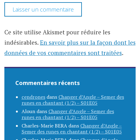
Ce site utilise Akismet pour réduire les
indésirables.
En savoir plus sur la façon dont les
données de vos commentaires sont traitées
.
Commentaires récents
cendrones
dans
Changer d’Angle – Semer des
runes en chantant (1/2) – S01E05
Aloun
dans
Changer d’Angle – Semer des
runes en chantant (1/2) – S01E05
Charles-Marie BERA
dans
Changer d’Angle –
Semer des runes en chantant (1/2) – S01E05
Charles-Marie BERA
dans
Changer d’Angle –