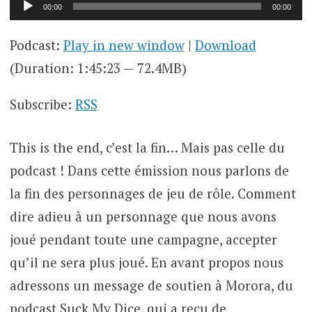
Lecteur
00:00
00:00
audio
Podcast:
Play in new window
|
Download
(Duration: 1:45:23 — 72.4MB)
Subscribe:
RSS
This is the end, c’est la fin… Mais pas celle du
podcast ! Dans cette émission nous parlons de
la fin des personnages de jeu de rôle. Comment
dire adieu à un personnage que nous avons
joué pendant toute une campagne, accepter
qu’il ne sera plus joué. En avant propos nous
adressons un message de soutien à Morora, du
podcast Suck My Dice, qui a reçu de